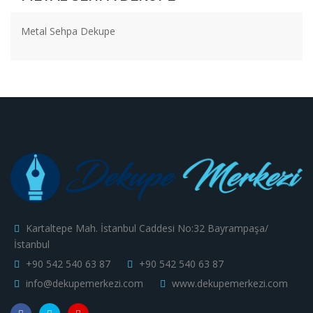
Metal Sehpa Dekupe
Kartaltepe Mah. İstanbul Caddesi No:32 Bayrampaşa/
İstanbul
+90 542 540 63 87
+90 542 540 63 87
info@dekupemerkezi.com
www.dekupemerkezi.com