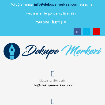
Fotoğraflarınızı
info@dekupemerkezi.com
adresine
wetransfer ile gönderin, fiyat alın.
YARDIM
İLETİŞİM
Mesajınızı Gönderin
info@dekupemerkezi.com