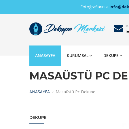
Fotoğraflarınızı
info@de
Me
i
ANASAYFA
KURUMSAL
DEKUPE
MASAÜSTÜ PC D
ANASAYFA
Masaüstü Pc Dekupe
DEKUPE