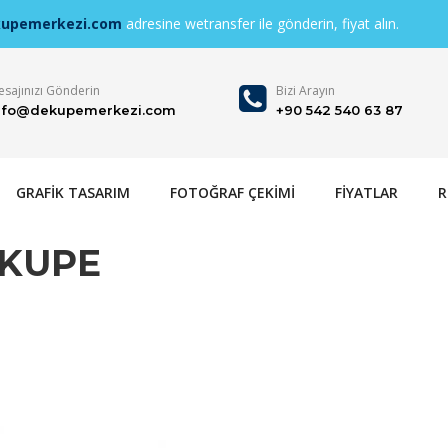
kupemerkezi.com
adresine wetransfer ile gönderin, fiyat alın.
sajınızı Gönderin
Bizi Arayın
nfo@dekupemerkezi.com
+90 542 540 63 87
GRAFİK TASARIM
FOTOĞRAF ÇEKİMİ
FİYATLAR
R
EKUPE