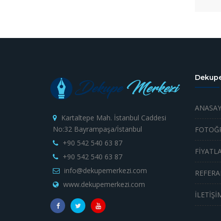
Dekupe
ANASAY
Kartaltepe Mah. İstanbul Caddesi
No:32 Bayrampaşa/İstanbul
FOTOĞR
+90 542 540 63 87
FİYATL
+90 542 540 63 87
info@dekupemerkezi.com
REFERA
www.dekupemerkezi.com
İLETİŞİ