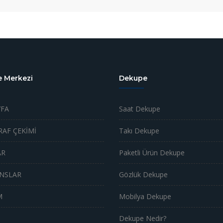
 Merkezi
Dekupe
FA
Saat Dekupe
AF ÇEKİMİ
Takı Dekupe
AR
Paketli Ürün Dekupe
NSLAR
Gözlük Dekupe
M
Mobilya Dekupe
Dekupe Nedir?