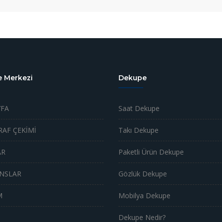
 Merkezi
Dekupe
FA
Saat Dekupe
AF ÇEKİMİ
Takı Dekupe
AR
Paketli Ürün Dekupe
NSLAR
Gözlük Dekupe
M
Mobilya Dekupe
Dekupe Nedir?