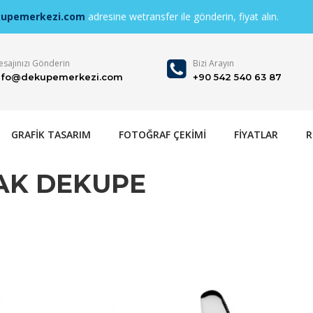
kupemerkezi.com
adresine wetransfer ile gönderin, fiyat alın.
sajınızı Gönderin
Bizi Arayın
nfo@dekupemerkezi.com
+90 542 540 63 87
GRAFİK TASARIM
FOTOĞRAF ÇEKİMİ
FİYATLAR
R
ÇAK DEKUPE