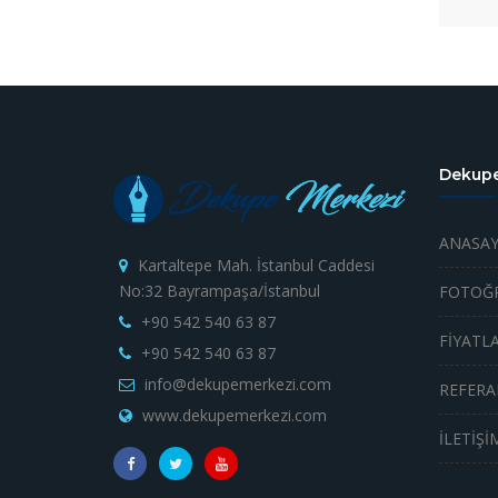
Dekupe
ANASAY
Kartaltepe Mah. İstanbul Caddesi
No:32 Bayrampaşa/İstanbul
FOTOĞR
+90 542 540 63 87
FİYATL
+90 542 540 63 87
info@dekupemerkezi.com
REFERA
www.dekupemerkezi.com
İLETİŞİ