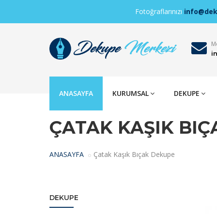
Fotoğraflarınızı
info@de
Me
i
ANASAYFA
KURUMSAL
DEKUPE
ÇATAK KAŞIK BI
ANASAYFA
Çatak Kaşık Bıçak Dekupe
DEKUPE